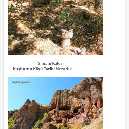
Simani Kalesi
Kuşburnu Köyü Tarihi Mezarlık