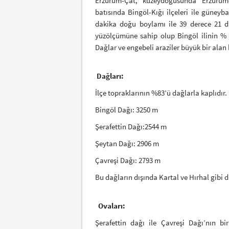
Erzurum-Çat, kuzeydoğusunda Erzurum
batısında Bingöl-Kığı ilçeleri ile güneyba
dakika doğu boylamı ile 39 derece 21 da
yüzölçümüne sahip olup Bingöl ilinin % 16
Dağlar ve engebeli araziler büyük bir alan
Dağları:
İlçe topraklarının %83’ü dağlarla kaplıdır.
Bingöl Dağı: 3250 m
Şerafettin Dağı:2544 m
Şeytan Dağı: 2906 m
Çavreşi Dağı: 2793 m
Bu dağların dışında Kartal ve Hırhal gibi
Ovaları:
Şerafettin dağı ile Çavreşi Dağı’nın b