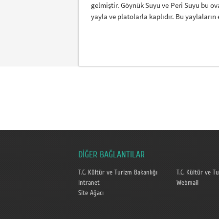
gelmiştir. Göynük Suyu ve Peri Suyu bu ova
yayla ve platolarla kaplıdır. Bu yaylaların
DİĞER BAĞLANTILAR
T.C. Kültür ve Turizm Bakanlığı
T.C. Kültür ve T
Intranet
Webmail
Site Ağacı