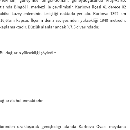
-Tekman, güneyinde Bingöl-Solhan, güneydoğusunda Muş-Varto,
tısında Bingöl il merkezi ile çevrilmiştir. Karlıova ilçesi 41 derece 02
kika kuzey enleminin kesiştiği noktada yer alır. Karlıova 1392 km
,6’sını kapsar. İlçenin deniz seviyesinden yüksekliği 1940 metredir.
 kaplamaktadır. Düzlük alanlar ancak %7,5 civarındadır.
 Bu dağların yüksekliği şöyledir:
 dağlar da bulunmaktadır.
irbirinden uzaklaşarak genişlediği alanda Karlıova Ovası meydana