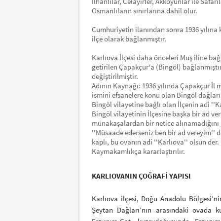
İlhanlılar, Celayirler, Akkoyunlar ile Safari
Osmanlıların sınırlarına dahil olur.
Cumhuriyetin ilanından sonra 1936 yılına ka
ilçe olarak bağlanmıştır.
Karlıova İlçesi daha önceleri Muş iline bağl
getirilen Çapakçur'a (Bingöl) bağlanmıştır
değiştirilmiştir.
Adının Kaynağı: 1936 yılında Çapakçur İl 
ismini efsanelere konu olan Bingöl dağları
Bingöl vilayetine bağlı olan İlçenin adi ''Ka
Bingöl vilayetinin İlçesine başka bir ad v
münakaşalardan bir netice alınamadığını gö
''Müsaade ederseniz ben bir ad vereyim'' d
kaplı, bu ovanın adi ''Karlıova'' olsun der
Kaymakamlıkça kararlaştırılır.
KARLIOVANIN ÇOĞRAFİ YAPISI
Karlıova ilçesi, Doğu Anadolu Bölgesi’n
Şeytan Dağları’nın arasındaki ovada k