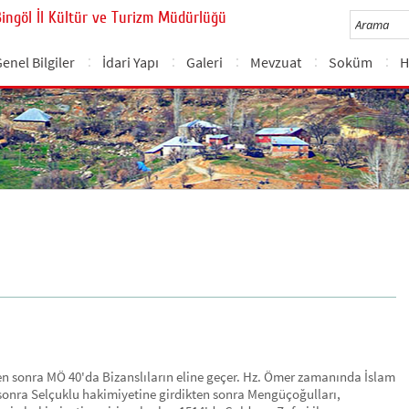
Bingöl İl Kültür ve Turizm Müdürlüğü
enel Bilgiler
İdari Yapı
Galeri
Mevzuat
Soküm
H
den sonra MÖ 40'da Bizanslıların eline geçer. Hz. Ömer zamanında İslam
n sonra Selçuklu hakimiyetine girdikten sonra Mengüçoğulları,