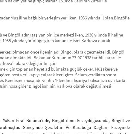
lerin hakimiyetine girip çıkarlar. 1514'de Çaldıran Zaferi ile
dar Muş İline bağlı bir yerleşim yeri iken, 1936 yılında İl olan Bingöl'e
ı ve Bingöl adını taşıyan bir ilçe merkezi iken, 1936 yılında il haline
. 1938 yılında yürürlüğe giren kanun ile ismi Karlıova olarak
merkezi olmadan önce İlçenin adı Bingöl olarak geçmekte idi. Bingöl
ndan almakta idi. Bakanlar Kurulunun 27.07.1938 tarihli kararı ile
rlıova'' olarak değiştirilmiştir
ermek için toplanan heyet ad bulmakta güçlük çeker. Müzakere ve
ren posta eri kapıyı çalarak içeri girer. Selam verdikten sonra
er. Kendisine müsaade verilir: 'Efendim dışarıya baksanıza ova karla
. İsim hoşa gider Bingöl isminin Karlıova olarak değiştirilmesi
in Yukarı Fırat Bölümü’nde, Bingöl ilinin kuzeydoğusunda, Bingöl ve
urulmuştur. Güneyinde Şerafettin Ve Karaboğa Dağları, kuzeyinde